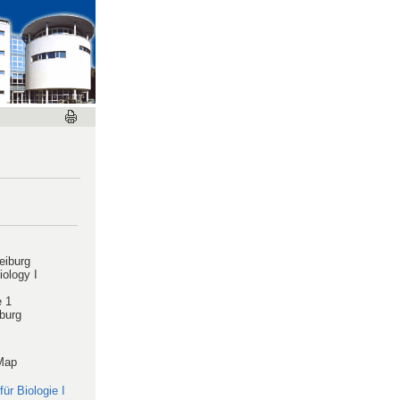
eiburg
iology I
e 1
burg
Map