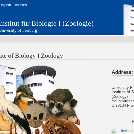
English
Deutsch
Institut für Biologie I (Zoologie)
University of Freiburg
tute of Biology I Zoology
Address
:
University Fr
Institute of B
(Zoology)
Hauptstrass
D-79104 Frei