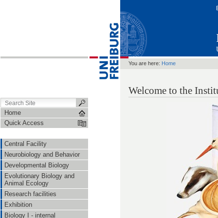
You are here:
Home
Welcome to the Insti
Home
Quick Access
Central Facility
Neurobiology and Behavior
Developmental Biology
Evolutionary Biology and
Animal Ecology
Research facilities
Exhibition
Biology I - internal