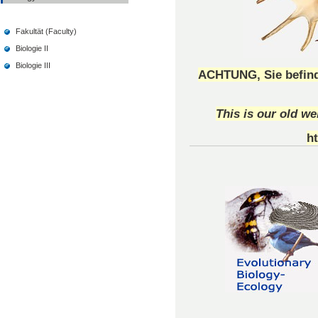
Fakultät (Faculty)
Biologie II
Biologie III
ACHTUNG, Sie befinde
This is our old w
ht