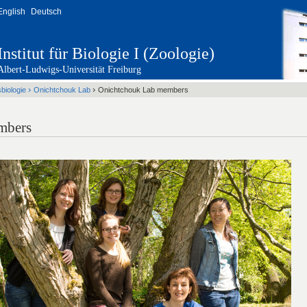
English
Deutsch
Institut für Biologie I (Zoologie)
Albert-Ludwigs-Universität Freiburg
›
›
biologie
Onichtchouk Lab
Onichtchouk Lab members
mbers