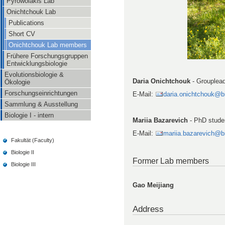
Pyrowolakis Lab
Onichtchouk Lab
Publications
Short CV
Onichtchouk Lab members
Frühere Forschungsgruppen
Entwicklungsbiologie
Evolutionsbiologie &
Daria Onichtchouk
- Grouplea
Ökologie
Forschungseinrichtungen
E-Mail:
daria.onichtchouk@bio
Sammlung & Ausstellung
Biologie I - intern
Mariia Bazarevich
- PhD stude
E-Mail:
mariia.bazarevich@bio
Fakultät (Faculty)
Biologie II
Former Lab members
Biologie III
Gao Meijiang
Address